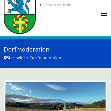
info@rueckweiler.de
Dorfmoderation
Startseite
Dorfmoderation