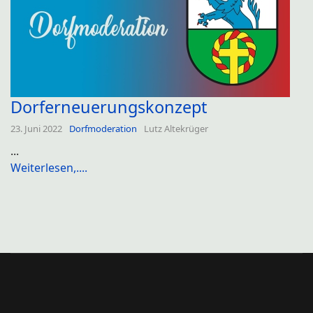
Dorferneuerungskonzept
23. Juni 2022
Dorfmoderation
Lutz Altekrüger
...
Weiterlesen,....