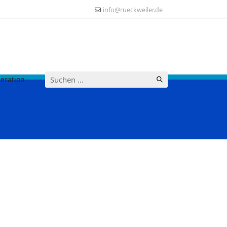
info@rueckweiler.de
Suchen
eration
...