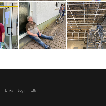
g
Links
Login
zfb