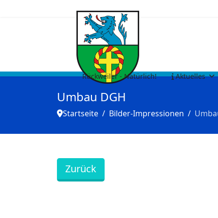
Rückweiler - Natürlich!
Aktuelles
Umbau DGH
Startseite
Bilder-Impressionen
Umba
Zurück