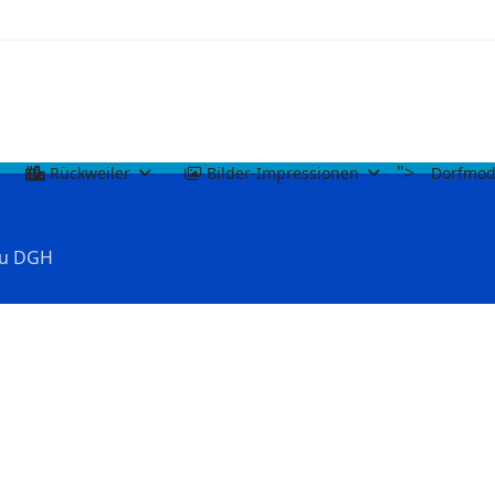
">
Rückweiler
Bilder-Impressionen
Dorfmod
u DGH