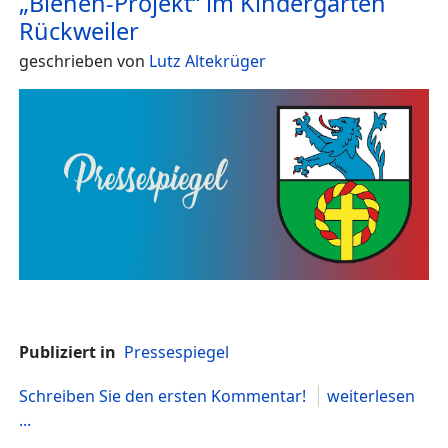
„Bienen-Projekt“ im Kindergarten
Rückweiler
geschrieben von
Lutz Altekrüger
Publiziert in
Pressespiegel
Schreiben Sie den ersten Kommentar!
weiterlesen
...